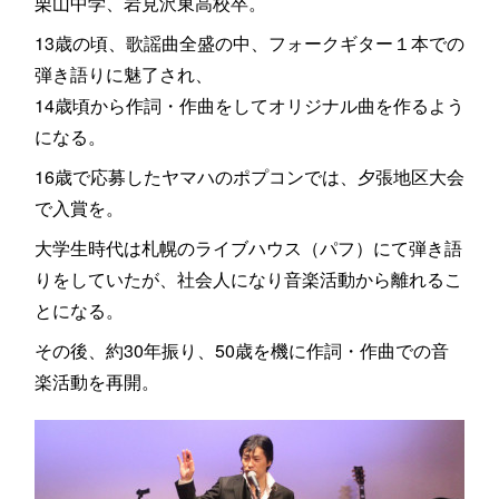
栗山中学、岩見沢東高校卒。
13歳の頃、歌謡曲全盛の中、フォークギター１本での
弾き語りに魅了され、
14歳頃から作詞・作曲をしてオリジナル曲を作るよう
になる。
16歳で応募したヤマハのポプコンでは、夕張地区大会
で入賞を。
大学生時代は札幌のライブハウス（パフ）にて弾き語
りをしていたが、社会人になり音楽活動から離れるこ
とになる。
その後、約30年振り、50歳を機に作詞・作曲での音
楽活動を再開。