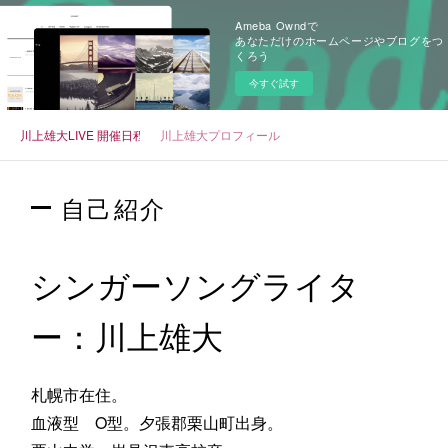
Ameba Owndで
あなただけのホームページやブログをつ
くろう
今すぐ試す
川上雄大LIVE 開催日程
川上雄大プロフィール
自己紹介
シンガーソングライタ
ー：川上雄大
札幌市在住。
血液型 O型。夕張郡栗山町出身。