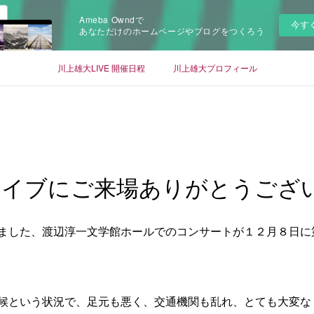
Ameba Owndで
今す
あなただけのホームページやブログをつくろう
川上雄大LIVE 開催日程
川上雄大プロフィール
ライブにご来場ありがとうござ
ました、渡辺淳一文学館ホールでのコンサートが１２月８日に
候という状況で、足元も悪く、交通機関も乱れ、とても大変な