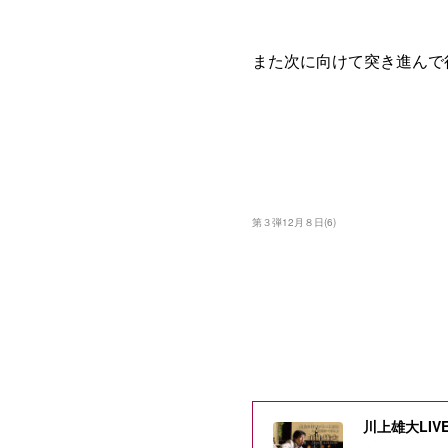
また次に向けて突き進んで
第３弾12月８日
(
6
)
川上雄大LIV