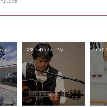
0年ぶりに再開
ために
音楽での目指すところは
１２月