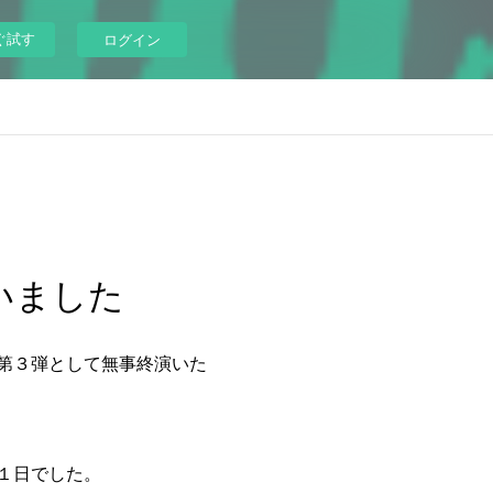
ぐ試す
ログイン
いました
第３弾として無事終演いた
１日でした。